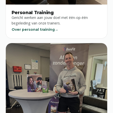
Personal Training
Gericht werken aan jouw doel met één-op-één
begeleiding van onze trainers.
BeFit Gids
B
Online · reageert direct
Over personal training
→