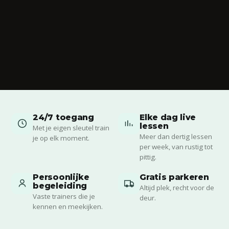
24/7 toegang
Elke dag live
lessen
Met je eigen sleutel train
Meer dan dertig lessen
je op elk moment.
per week, van rustig tot
pittig.
Persoonlijke
Gratis parkeren
begeleiding
Altijd plek, recht voor de
Vaste trainers die je
deur.
kennen en meekijken.