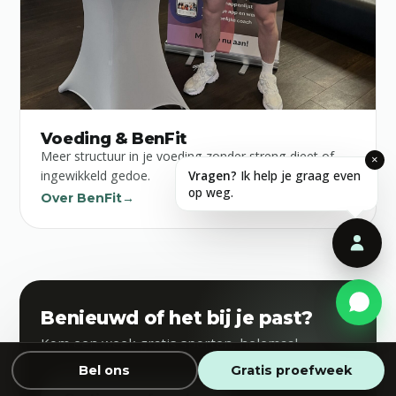
Voeding & BenFit
Meer structuur in je voeding zonder streng dieet of
×
Vragen?
Ik help je graag even
ingewikkeld gedoe.
op weg.
Over BenFit
→
The 24/7 Fit Factory
Benieuwd of het bij je past?
Kom een week gratis sporten, helemaal
vrijblijvend.
Bel ons
Gratis proefweek