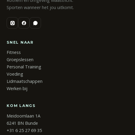
Rothem en omgeving Maastricht.
Sporten wanneer het jou uitkomt.
BeFit Gids
B
Online · reageert direct
SNEL NAAR
Fitness
Groepslessen
Personal Training
Voeding
Lidmaatschappen
Werken bij
KOM LANGS
Meidoornlaan 1A
6241 BN Bunde
+31 6 25 27 69 35